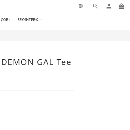
立即購買
COR
3POINTER©
 DEMON GAL Tee