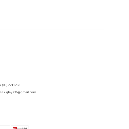
⠀
/ (06) 2211268
ail / glay736@gmail.com⠀⠀