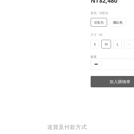
NT$2,480
顏色
: 深藍色
深藍色
酒紅色
尺寸
: M
S
M
L
XL
數量
加入購物車
送貨及付款方式