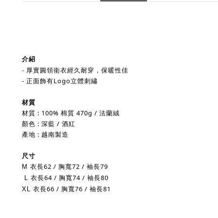
介紹
- 厚實圓領衛衣經久耐穿，保暖性佳
- 正面飾有Logo立體刺繡
材質
材質 : 100% 棉質 470g / 法蘭絨
顏色 : 深藍 / 酒紅
產地 : 越南製造
尺寸
衣長62 / 胸寬72
/
袖長79
M
衣長64 / 胸寬74
/
袖長80
L
衣長66 / 胸寬76
/
袖長81
XL