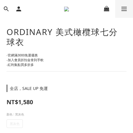
ORDINARY 美式橄欖球七分
球衣
-官網滿3000免運優惠
-加入會員折扣金拿到手軟
-紅利集點買多折多
全店，SALE UP 免運
NT$1,580
顏色
: 黑灰色
黑灰色