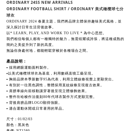
ORDINARY 24SS NEW ARRIVALS
ORDINARY FOOTBALL SHIRT / ORDINARY 美式橄欖球七分
球衣
ORDINARY 2024 春夏主題，我們將品牌主體保持趣味美式風格，並
深入探討日常生活背後故事。
以* LEARN, PLAY, AND WORK TO LIVE * 為中心思想。
我們相信每個人都有一種獨特的魅力，無需炫耀或誇張，將這種成熟的
簡約之美提升到了新的高度。
無論你身處何地，都能輕鬆穿梭於各種場合之間。
產品說明：
▪ 採用網眼運動面料製作。
▪以美式
橄欖球球衣為基底，利用數碼直噴工藝呈現
。
▪ 胸前品牌本季新數字95為代表，利用立體線條視覺上更顯突出
。
▪ 有別於一往黑色調性，整體採用直紋線條呈現復古效果。
▪ 肩膀車線向前移動讓穿著後呈現立體修飾效果。
▪ 整件坎哈梭作法復刻80年代球衣製作方式更顯完整。
▪ 背後肩膀品牌LOGO顯得強眼。
▪ 適合運動休閒或日常著用的單品。
尺寸：01/02/03
顏色：黑灰色
售價: NT1580