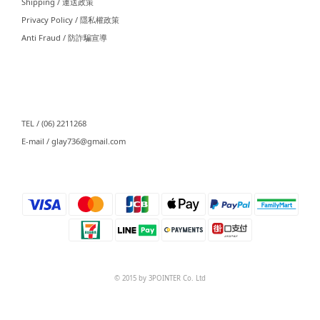
Shipping / 運送政策
Privacy Policy / 隱私權政策
Anti Fraud / 防詐騙宣導
⠀⠀
TEL / (06) 2211268
E-mail / glay736@gmail.com⠀⠀
⠀⠀
© 2015 by 3POINTER Co. Ltd