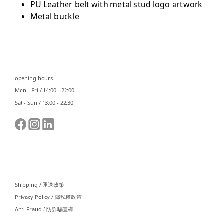
PU Leather belt with metal stud logo artwork
Metal buckle
⠀⠀
opening hours
Mon - Fri / 14:00 - 22:00
Sat - Sun / 13:00 - 22:30
⠀⠀
Shipping / 運送政策
Privacy Policy / 隱私權政策
Anti Fraud / 防詐騙宣導