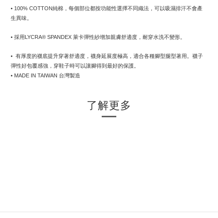
• 100% COTTON純棉，每個部位都按功能性選擇不同織法，可以吸濕排汗不會產
生異味。
• 採用LYCRA® SPANDEX 萊卡彈性紗增加親膚舒適度，耐穿水洗不變形。
•  有厚度的襪底提升穿著舒適度，襪身延展度極高，適合各種腳型腿型著用。襪子
彈性好包覆感強，穿鞋子時可以讓腳得到最好的保護。
• MADE IN TAIWAN 台灣製造
了解更多