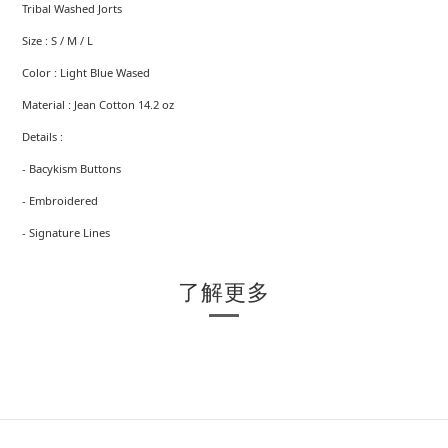
Tribal Washed Jorts
Size : S / M / L
Color : Light Blue Wased
Material : Jean Cotton 14.2 oz
Details :
- Bacykism Buttons
- Embroidered
- Signature Lines
了解更多