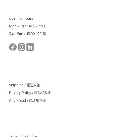
⠀⠀
opening hours
Mon - Fri / 14:00 - 22:00
Sat - Sun / 13:00 - 22:30
⠀⠀
Shipping / 運送政策
Privacy Policy / 隱私權政策
Anti Fraud / 防詐騙宣導
⠀⠀
TEL / (06) 2211268