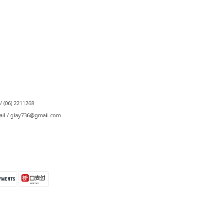
⠀
/ (06) 2211268
ail / glay736@gmail.com⠀⠀