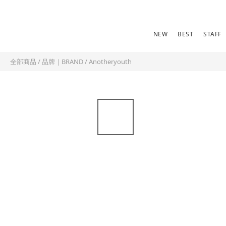
NEW
BEST
STAFF
全部商品
/
品牌｜BRAND
/
Anotheryouth