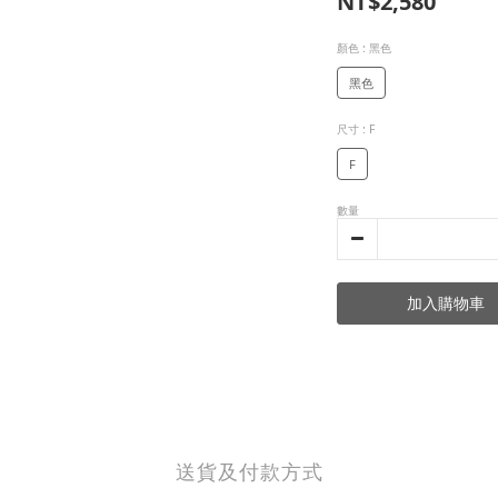
NT$2,580
顏色
: 黑色
黑色
尺寸
: F
F
數量
加入購物車
送貨及付款方式