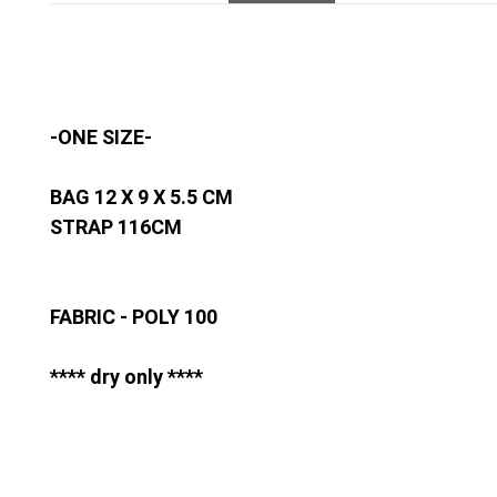
-ONE SIZE-
BAG 12 X 9 X 5.5 CM
STRAP 116CM
FABRIC - POLY 100
**** dry only ****