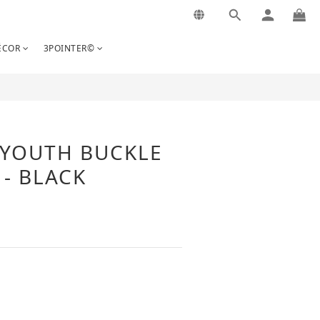
立即購買
COR
3POINTER©
YOUTH BUCKLE
 - BLACK