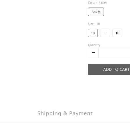
Color
: 古銀色
古銀色
Size
: 10
10
12
16
Quantity
ADD TO CART
Shipping & Payment