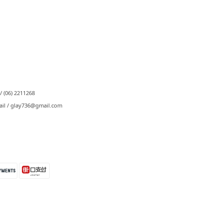
⠀
/ (06) 2211268
ail / glay736@gmail.com⠀⠀