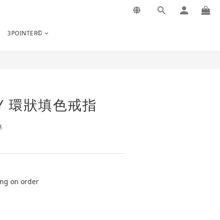
BUY NOW
3POINTER©
RY 環狀填色戒指
惠
ing on order