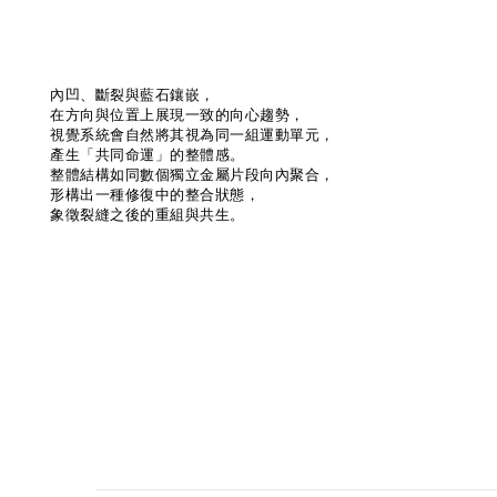
內凹、斷裂與藍石鑲嵌，
在方向與位置上展現一致的向心趨勢，
視覺系統會自然將其視為同一組運動單元，
產生「共同命運」的整體感。
整體結構如同數個獨立金屬片段向內聚合，
形構出一種修復中的整合狀態，
象徵裂縫之後的重組與共生。