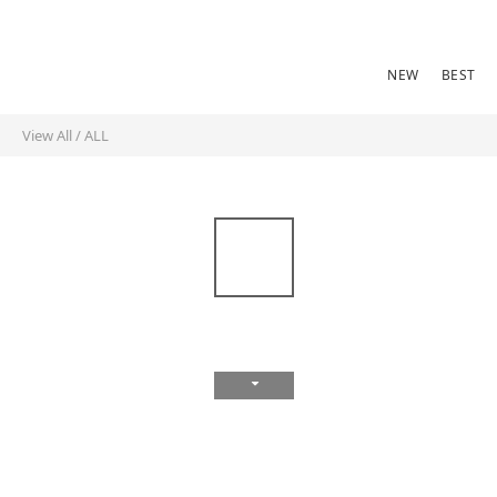
NEW
BEST
View All
/
ALL