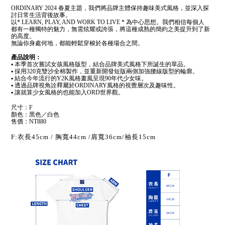
ORDINARY 2024 春夏主題，我們將品牌主體保持趣味美式風格，並深入探
討日常生活背後故事。
以* LEARN, PLAY, AND WORK TO LIVE * 為中心思想。我們相信每個人
都有一種獨特的魅力，無需炫耀或誇張，將這種成熟的簡約之美提升到了新
的高度。
無論你身處何地，都能輕鬆穿梭於各種場合之間。
產品說明：
▪ 本季首次嘗試女孩風格版型，結合品牌美式風格下所誕生的單品
。
▪ 採用320克雙沙全棉製作，並重新開發短版兩側加強腰線版型的輪廓。
▪ 結合今年流行的Y2K風格畫風呈現90年代少女味。
▪ 透過品牌視角詮釋屬於ORDINARY風格的
視覺層次及趣味性
。
▪ 讓就算少女風格的也能加入ORD世界觀。
尺寸：F
顏色：黑色／白色
售價：NT880
F:衣長45cm / 胸寬44cm /肩寬36cm/袖長15cm