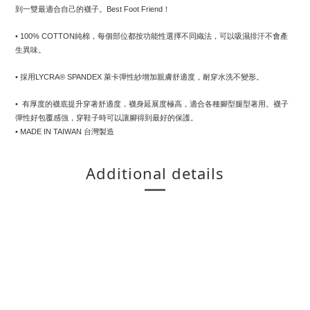
到一雙最適合自己的襪子。Best Foot Friend！
• 100% COTTON純棉，每個部位都按功能性選擇不同織法，可以吸濕排汗不會產
生異味。
• 採用LYCRA® SPANDEX 萊卡彈性紗增加親膚舒適度，耐穿水洗不變形。
•  有厚度的襪底提升穿著舒適度，襪身延展度極高，適合各種腳型腿型著用。襪子
彈性好包覆感強，穿鞋子時可以讓腳得到最好的保護。
• MADE IN TAIWAN 台灣製造
Additional details