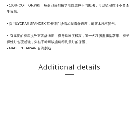
• 100% COTTON純棉，每個部位都按功能性選擇不同織法，可以吸濕排汗不會產
生異味。
• 採用LYCRA® SPANDEX 萊卡彈性紗增加親膚舒適度，耐穿水洗不變形。
•  有厚度的襪底提升穿著舒適度，襪身延展度極高，適合各種腳型腿型著用。襪子
彈性好包覆感強，穿鞋子時可以讓腳得到最好的保護。
• MADE IN TAIWAN 台灣製造
Additional details