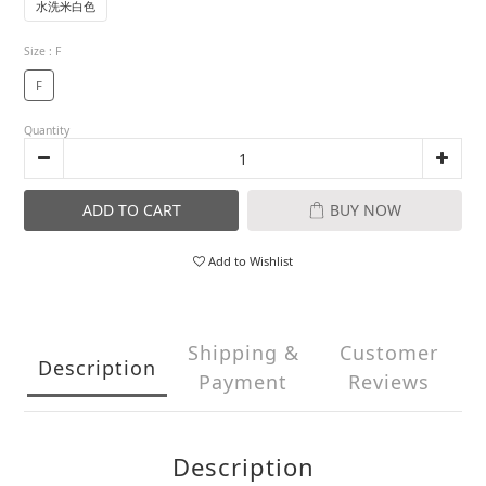
水洗米白色
Size
: F
F
Quantity
ADD TO CART
BUY NOW
Add to Wishlist
Shipping &
Customer
Description
Payment
Reviews
Description