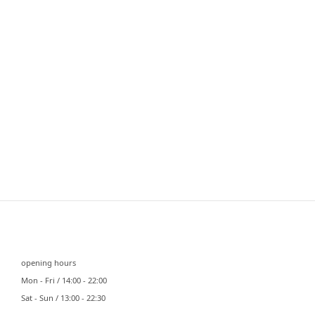
⠀⠀
opening hours
Mon - Fri / 14:00 - 22:00
Sat - Sun / 13:00 - 22:30