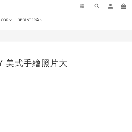
COR
3POINTER©
RY 美式手繪照片大