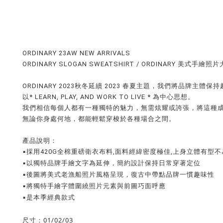
ORDINARY 23AW NEW ARRIVALS
ORDINARY SLOGAN SWEATSHIRT / ORDINARY 美式手繪照
ORDINARY 2023秋冬延續 2023 春夏主題，我們將品牌
以* LEARN, PLAY, AND WORK TO LIVE * 為中心思想。
我們相信每個人都有一種獨特的魅力，無需炫耀或誇張，將這種成熟
無論你身處何地，都能輕鬆穿梭於各種場合之間。
產品說明：
▪採用420G全棉重磅衛衣布料,面料經緯密度極佳,上身立體有型
▪以獨特品牌手繪文字為延伸，簡約設計保持日常穿著定位
▪後圖將美式老漁船照片風格呈現，復古中帶點品牌一慣趣味性
▪將獨特手繪字體圍繞照片元素與前圖巧面呼應
▪是本季經典款式
尺寸：01/02/03