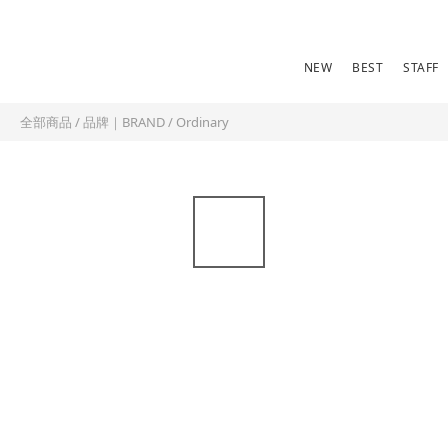
NEW
BEST
STAFF
全部商品
/
品牌｜BRAND
/
Ordinary