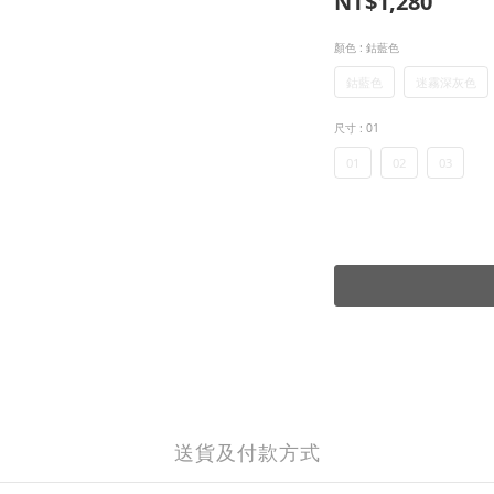
NT$1,280
顏色
: 鈷藍色
鈷藍色
迷霧深灰色
尺寸
: 01
01
02
03
送貨及付款方式