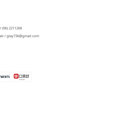
⠀
/ (06) 2211268
ail / glay736@gmail.com⠀⠀