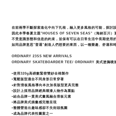
在前兩季不斷探索進化中向下扎根，融入更多風格的可能，探討
因此本季春夏主題"
HOUSES OF SEVEN SEAS
"（
海納百川）
不受意識形態和信息的約束，並保有可以在日常生活中長期使用
如同品牌意思"普通"創造人們想要的東西，以一種樂趣、舒適和
ORDINARY 23SS NEW ARRIVALS
ORDINARY SKATEBOARDER TEE
/ 
ORDINARY 美式塗鴉噴
▪
使用320g高磅數緊密雙紗全棉製作
▪
寬鬆版型適合不同身形日常穿著
▪
針對滑板風格導向本次加長版型更具完整
▪設計上採用品牌經典噴漆人物作為重點
▪結合品牌一貫美式畫風融合滑板元素
▪將品牌美式插畫感完整呈現
▪整體營造出
趣味感卻不失街頭氛圍
▪成為品牌代表性圖案之一