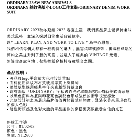
ORDINARY 23AW NEW ARRIVALS
ORDINARY 斜紋滿版小LOGO工作套裝/ORDINARY DENIM WORK 
SUIT
ORDINARY 2023秋冬延續 2023 春夏主題，我們將品牌主體保持趣味
美式風格，並深入探討日常生活背後故事。
以* LEARN, PLAY, AND WORK TO LIVE * 為中心思想。
我們相信每個人都有一種獨特的魅力，無需炫耀或誇張，將這種成熟的
簡約之美提升到了新的高度，並融入了經典的 VINTAGE 元素。
無論你身處何地，都能輕鬆穿梭於各種場合之間。
產品說明：
▪ 將品牌logo手寫放大化作設計重點
▪ 面料使用斜紋布材質硬挺厚實上身挺闊
▪ 整體版型採用經典牛仔夾克版型剪裁改良
▪ 寫有滿版『ORDINARY』字樣透過亮色調點綴突出勾勒美式街頭感
▪ 以黑色面料為底與印花亮色調配色形成強烈的衝擊視覺感受
▪ 此款設計初衷為展現品牌價值勇於嘗試的態度，透過衣著來展現強烈
的個人色彩
▪ 隨性街頭感及色彩大膽的單品讓你的穿搭更亮眼散發自信的光芒
斜紋工作褲
尺寸：01/02/03
顏色：黑色
售價: NT.2680