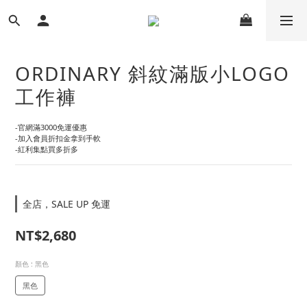
ORDINARY 斜紋滿版小LOGO
工作褲
-官網滿3000免運優惠
-加入會員折扣金拿到手軟
-紅利集點買多折多
全店，SALE UP 免運
NT$2,680
顏色
: 黑色
黑色