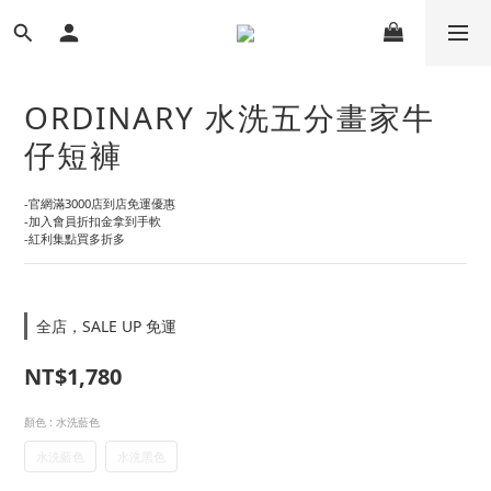
ORDINARY 水洗五分畫家牛
仔短褲
-官網滿3000店到店免運優惠
-加入會員折扣金拿到手軟
-紅利集點買多折多
全店，SALE UP 免運
NT$1,780
顏色
: 水洗藍色
水洗藍色
水洗黑色