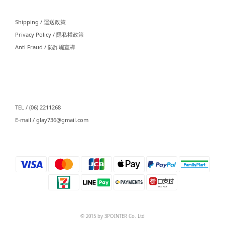
Shipping / 運送政策
Privacy Policy / 隱私權政策
Anti Fraud / 防詐騙宣導
⠀⠀
TEL / (06) 2211268
E-mail / glay736@gmail.com⠀⠀
⠀⠀
© 2015 by 3POINTER Co. Ltd