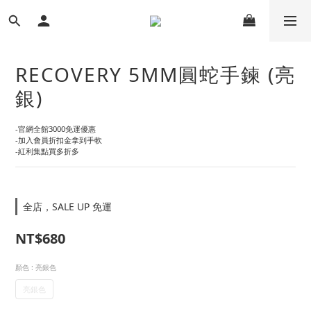
RECOVERY 5MM圓蛇手鍊 (亮
銀)
-官網全館3000免運優惠
-加入會員折扣金拿到手軟
-紅利集點買多折多
全店，SALE UP 免運
NT$680
顏色
: 亮銀色
亮銀色