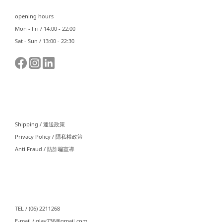
opening hours
Mon - Fri / 14:00 - 22:00
Sat - Sun / 13:00 - 22:30
⠀⠀
Shipping / 運送政策
Privacy Policy / 隱私權政策
Anti Fraud / 防詐騙宣導
⠀⠀
TEL / (06) 2211268
E-mail / glay736@gmail.com⠀⠀