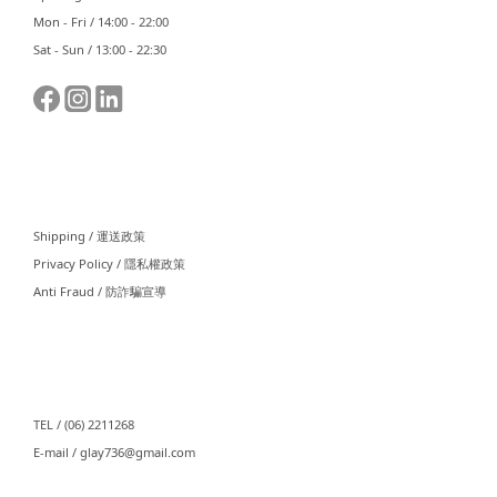
Mon - Fri / 14:00 - 22:00
Sat - Sun / 13:00 - 22:30
⠀⠀
Shipping / 運送政策
Privacy Policy / 隱私權政策
Anti Fraud / 防詐騙宣導
⠀⠀
TEL / (06) 2211268
E-mail / glay736@gmail.com⠀⠀
⠀⠀