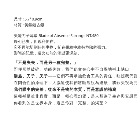
尺寸 : 5.7*0.9cm,
材質 : 黃銅鍍古銀
失能刀子耳環 Blade of Absence Earrings NT.480
鋒刃已失，但銳利仍在。
它不再能切割任何事物，卻在視線中維持危險的張力。
形態的記憶，遠比功能的消逝更深刻。
「不是失去，而是另一種完整。」
即便形體破碎、功能失效，我們仍會在心中不自覺地補上缺口
湯匙、刀子、叉子
——它們不再承擔飲食工具的責任，映照我們
在閉合性的原理下，大腦迫使我們將斷裂視為連續，將缺失視為
我們眼中的完整，從來不是物的本質，而是意識的補寫
這種補足並非真實，而是一種心理幻覺，是人類為了生存與安慰
你看到的是世界本身，還是你對「完整」的渴望？