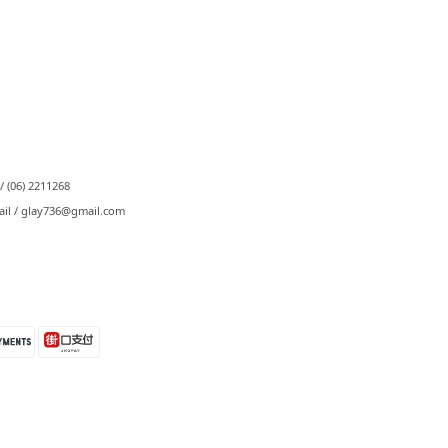
⠀
/ (06) 2211268
ail / glay736@gmail.com⠀⠀