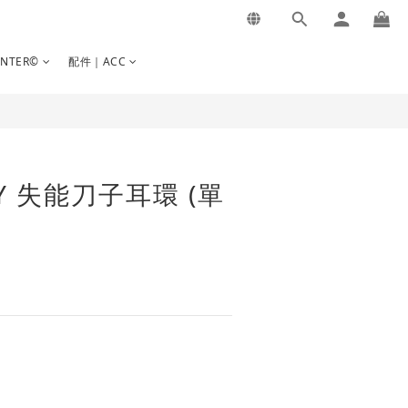
立即購買
INTER©
配件｜ACC
RY 失能刀子耳環 (單