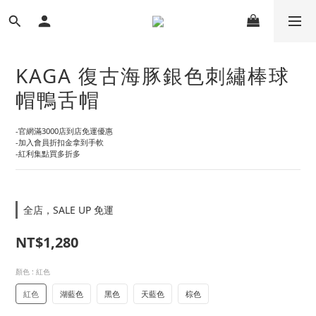
KAGA 復古海豚銀色刺繡棒球
帽鴨舌帽
-官網滿3000店到店免運優惠
-加入會員折扣金拿到手軟
-紅利集點買多折多
全店，SALE UP 免運
NT$1,280
顏色
: 紅色
紅色
湖藍色
黑色
天藍色
棕色